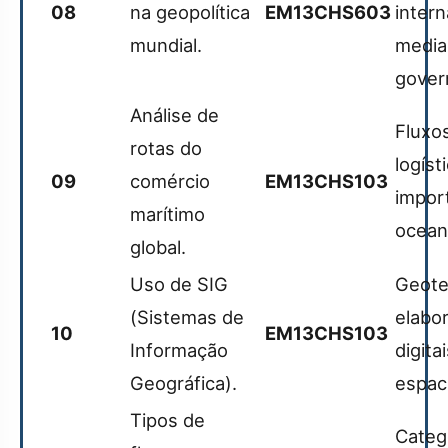
08
na geopolítica
EM13CHS603
intern
mundial.
media
gover
Análise de
Fluxo
rotas do
logíst
09
comércio
EM13CHS103
impor
marítimo
ocean
global.
Uso de SIG
Geote
(Sistemas de
elabo
10
EM13CHS103
Informação
digita
Geográfica).
espac
Tipos de
Categ