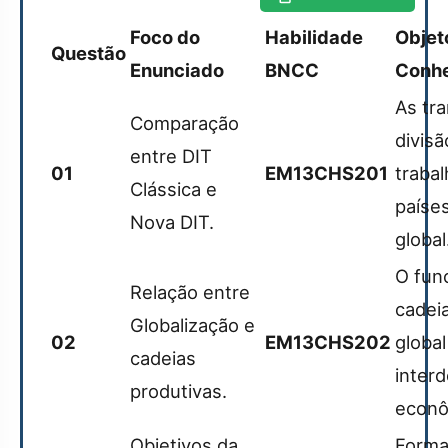
Foco do
Habilidade
Objet
Questão
Enunciado
BNCC
Conh
As tr
Comparação
divisã
entre DIT
01
EM13CHS201
trabal
Clássica e
paíse
Nova DIT.
global
O fun
Relação entre
cadei
Globalização e
02
EM13CHS202
global
cadeias
inter
produtivas.
econô
Objetivos da
Forma