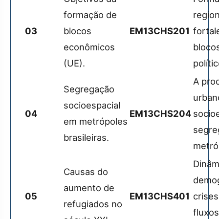
formação de
region
03
blocos
EM13CHS201
forta
econômicos
bloco
(UE).
políti
A pro
Segregação
urban
socioespacial
04
EM13CHS204
socio
em metrópoles
segre
brasileiras.
metró
Dinâm
Causas do
demogr
aumento de
05
EM13CHS401
crises
refugiados no
fluxos