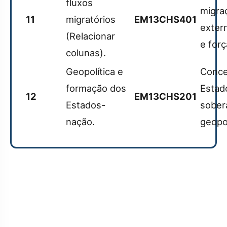
fluxos
migraç
11
migratórios
EM13CHS401
exter
(Relacionar
e forç
colunas).
Geopolítica e
Concei
formação dos
Estad
12
EM13CHS201
Estados-
sober
nação.
geopol