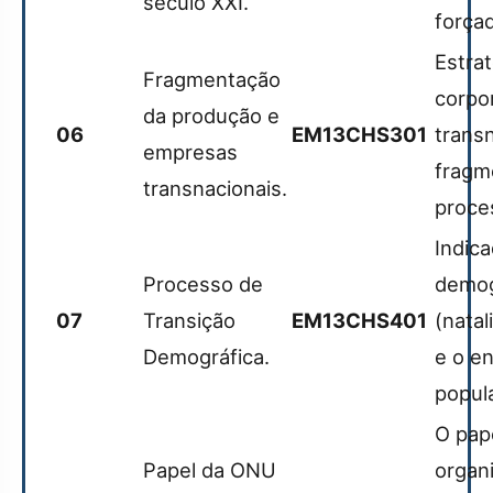
século XXI.
força
Estra
Fragmentação
corpo
da produção e
06
EM13CHS301
transn
empresas
fragm
transnacionais.
proce
Indic
Processo de
demog
07
Transição
EM13CHS401
(nata
Demográfica.
e o e
popula
O pap
Papel da ONU
organ