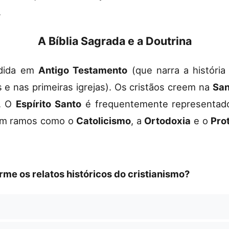
.
A Bíblia Sagrada e a Doutrina
vidida em
Antigo Testamento
(que narra a históri
 e nas primeiras igrejas). Os cristãos creem na
San
s. O
Espírito Santo
é frequentemente representad
u em ramos como o
Catolicismo
, a
Ortodoxia
e o
Pro
me os relatos históricos do cristianismo?