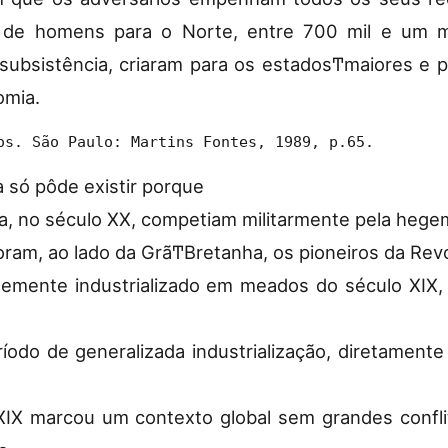
s de homens para o Norte, entre 700 mil e um m
subsistência, criaram para os estadosͲmaiores e 
omia.
os. São Paulo: Martins Fontes, 1989, p.65.
a só pôde existir porque
a, no século XX, competiam militarmente pela hegem
foram, ao lado da GrãͲBretanha, os pioneiros da Revo
rtemente industrializado em meados do século XIX,
odo de generalizada industrialização, diretamente r
 XIX marcou um contexto global sem grandes conf