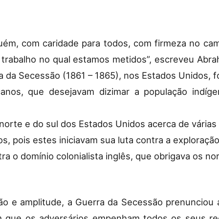
guém, com caridade para todos, com firmeza no ca
 o trabalho no qual estamos metidos”, escreveu Abra
 da Secessão (1861 – 1865), nos Estados Unidos, fo
canos, que desejavam dizimar a população indíge
norte e do sul dos Estados Unidos acerca de várias
s, pois estes iniciavam sua luta contra a exploração 
ra o domínio colonialista inglês, que obrigava os n
ão e amplitude, a Guerra da Secessão prenunciou a
em que os adversários empenham todos os seus re