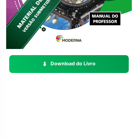
⬇️
Download do Livro