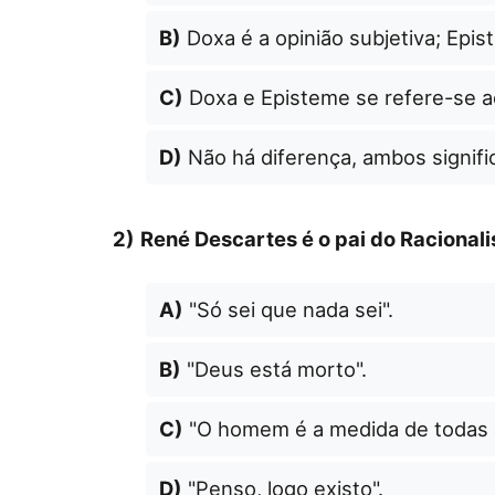
B)
Doxa é a opinião subjetiva; Epi
C)
Doxa e Episteme se refere-se a
D)
Não há diferença, ambos signif
2)
René Descartes é o pai do Racional
A)
"Só sei que nada sei".
B)
"Deus está morto".
C)
"O homem é a medida de todas a
D)
"Penso, logo existo".