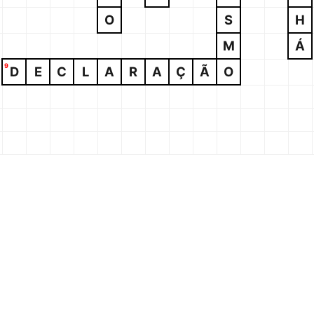
O
S
H
M
Á
9
D
E
C
L
A
R
A
Ç
Ã
O