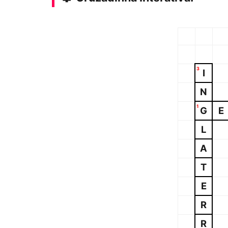
3
I
N
1
G
E
L
A
T
E
R
R