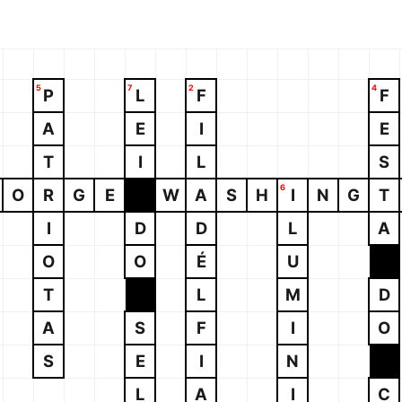
5
7
2
4
P
L
F
F
A
E
I
E
T
I
L
S
6
O
R
G
E
W
A
S
H
I
N
G
T
I
D
D
L
A
O
O
É
U
T
L
M
D
A
S
F
I
O
S
E
I
N
L
A
I
C