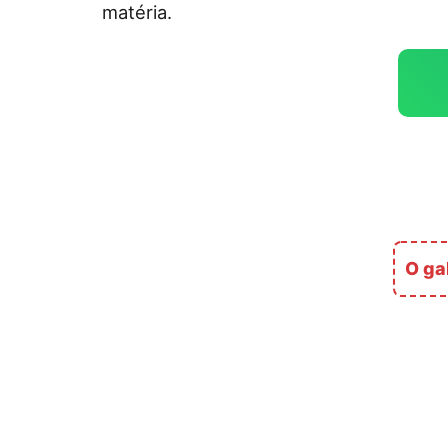
matéria.
O ga