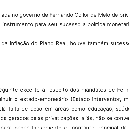
iniciada no governo de Fernando Collor de Melo de pr
 instrumento para seu sucesso a política monetár
le da inflação do Plano Real, houve também suce
eguinte excerto a respeito dos mandatos de Fern
nuir o estado-empresário (Estado interventor, 
 pela falta de ação em áreas como educação, saúd
os gerados pelas privatizações, aliás, não se con
ara pagar tãosomente o montante principal da d