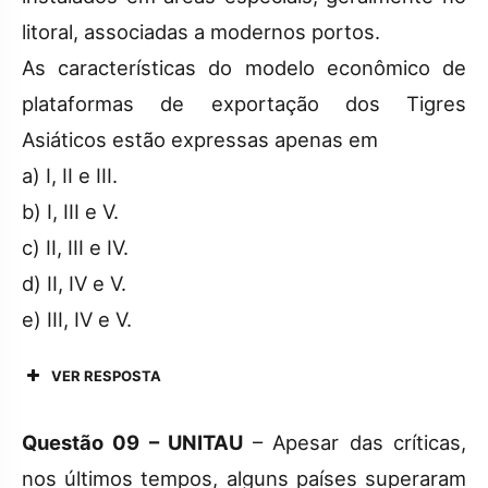
litoral, associadas a modernos portos.
As características do modelo econômico de
plataformas de exportação dos Tigres
Asiáticos estão expressas apenas em
a) I, II e III.
b) I, III e V.
c) II, III e IV.
d) II, IV e V.
e) III, IV e V.
VER RESPOSTA
Questão 09 – UNITAU
– Apesar das críticas,
nos últimos tempos, alguns países superaram