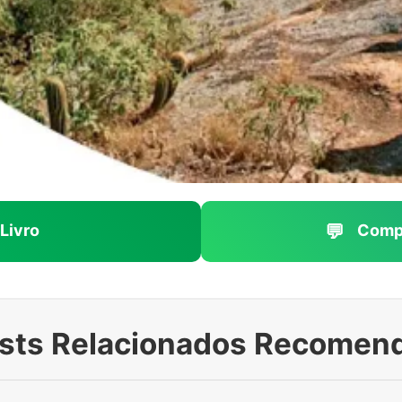
💬
Livro
Compa
osts Relacionados Recomen