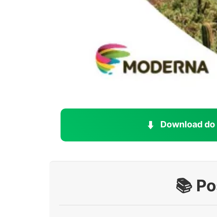
⬇️
Download do 
📚 P