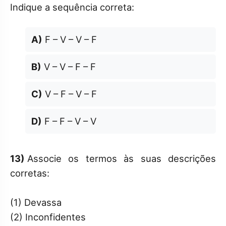
Indique a sequência correta:
A)
F – V – V – F
B)
V – V – F – F
C)
V – F – V – F
D)
F – F – V – V
13)
Associe os termos às suas descrições
corretas:
(1) Devassa
(2) Inconfidentes