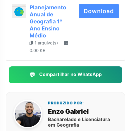
Planejamento
Download
Anual de
Geografia 1º
Ano Ensino
Médio
1 arquivo(s)
0.00 KB
💬
Compartilhar no WhatsApp
PRODUZIDO POR:
Enzo Gabriel
Bacharelado e Licenciatura
em Geografia