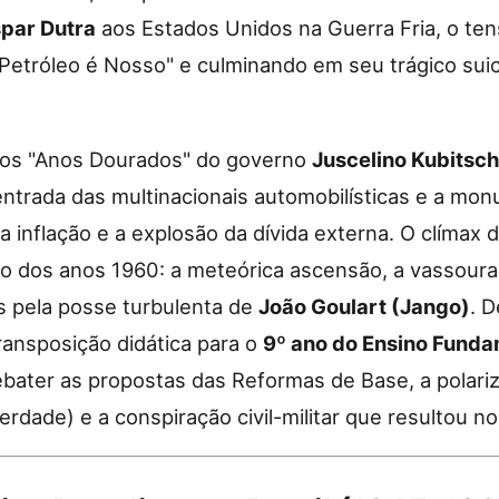
spar Dutra
aos Estados Unidos na Guerra Fria, o te
Petróleo é Nosso" e culminando em seu trágico suic
 os "Anos Dourados" do governo
Juscelino Kubitsch
entrada das multinacionais automobilísticas e a mon
 a inflação e a explosão da dívida externa. O clímax 
ício dos anos 1960: a meteórica ascensão, a vassoura
s pela posse turbulenta de
João Goulart (Jango)
. 
 transposição didática para o
9º ano do Ensino Funda
ebater as propostas das Reformas de Base, a polari
rdade) e a conspiração civil-militar que resultou n