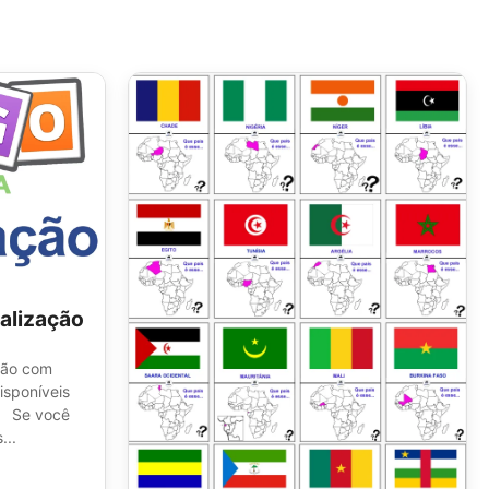
alização
ção com
isponíveis
o. Se você
...