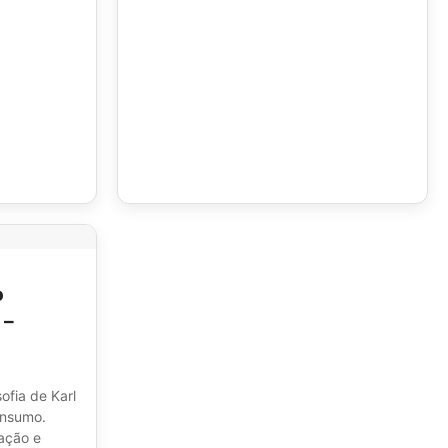
o
 –
ofia de Karl
onsumo.
nação e