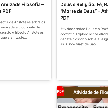
 Amizade Filosofia –
Deus e Religião: Fé, R
e PDF
“Morte de Deus” – At
PDF
losofia de Aristóteles sobre os
e amizade e o conceito de
Atividade sobre Deus e a Ra
egundo o filósofo Aristóteles.
coexistir? Explore nessa ativ
 que a amizade...
debate filosófico sobre a reli
as “Cinco Vias” de São...