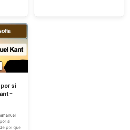
por si
ant –
 Immanuel
por si
ade por que