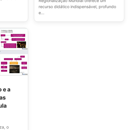
Regionalização Mundial oferece um
recurso didático indispensável, profundo
e...
 e a
 as
ula
za, o