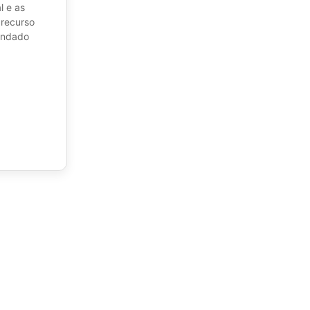
l e as
 recurso
undado